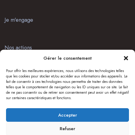
Je m'engage
Nos actions
Gérer le consentement
Pour offrir les meilleures expériences, nous utilisons des technologies telles
Presse
que les cookies pour stocker et/ou accéder aux informations des appareils. Le
fait de consentir à ces technologies nous permettra de traiter des données
telles que le comportement de navigation ou les ID uniques sur ce site. Le fait
de ne pas consentir ou de retirer son consentement peut avoir un effet négatif
sur certaines caractéristiques et fonctions.
Soyez informés
Accepter
Refuser
© 2023 Think JL - Tous droits réservés