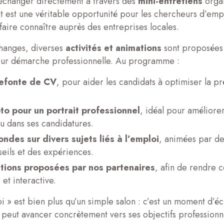
 échanger directement à travers des
mini-entretiens
organ
 est une véritable opportunité pour les chercheurs d’empl
aire connaître auprès des entreprises locales.
hanges, diverses
activités et animations
sont proposées
leur démarche professionnelle. Au programme :
refonte de CV
, pour aider les candidats à optimiser la pr
to pour un portrait professionnel
, idéal pour améliorer
u dans ses candidatures.
ondes sur divers sujets liés à l’emploi
, animées par de
eils et des expériences.
tions proposées par nos partenaires
, afin de rendre 
 et interactive.
i » est bien plus qu’un simple salon : c’est un moment d’é
peut avancer concrètement vers ses objectifs professionn