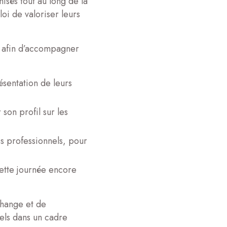
isés tout au long de la
oi de valoriser leurs
 afin d’accompagner
ésentation de leurs
 son profil sur les
s professionnels, pour
cette journée encore
change et de
els dans un cadre