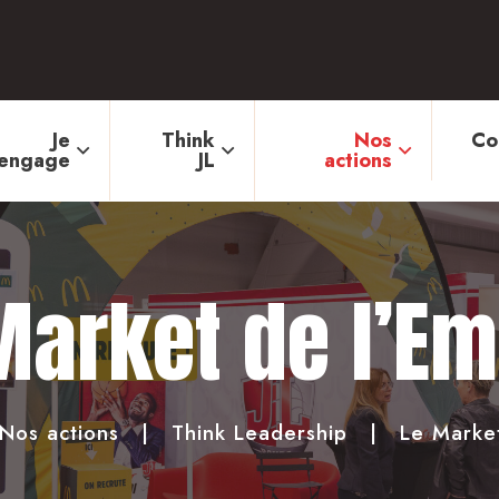
Je
Think
Nos
Co
engage
JL
actions
Market de l’Em
Nos actions
Think Leadership
Le Market