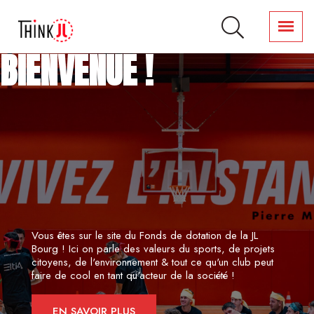
B
I
E
N
V
E
N
U
E
!
Vous êtes sur le site du Fonds de dotation de la JL
Bourg ! Ici on parle des valeurs du sports, de projets
citoyens, de l'environnement & tout ce qu'un club peut
faire de cool en tant qu'acteur de la société !
EN SAVOIR PLUS