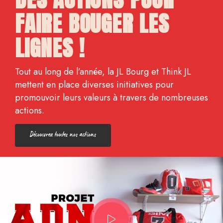
FAIRE BOUGER LES
LIGNES !
Tout au long de l’année, la JL Bourg et Think JL
mettent en place diverses initiatives pour
promouvoir leurs valeurs à travers de nombreuses
actions.
Découvrez toutes nos actions