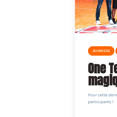
JEUNESSE
One T
magiq
Pour cette dern
participants !