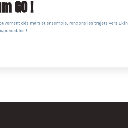
um GO !
ouvement dès mars et ensemble, rendons les trajets vers Eki
esponsables !