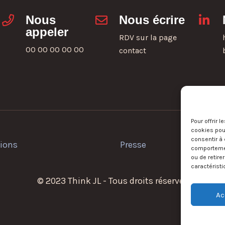
Nous
Nous écrire
appeler
RDV sur la page
00 00 00 00 00
contact
Pour offrir 
cookies pour
consentir à 
tions
Presse
comportement
ou de retire
caractéristi
© 2023 Think JL - Tous droits réservés
Ac