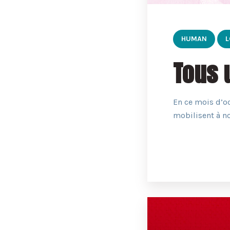
HUMAN
L
Tous 
En ce mois d’oc
mobilisent à no