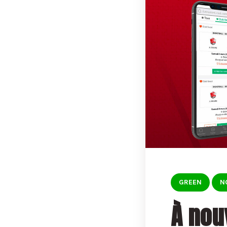
GREEN
N
À nou